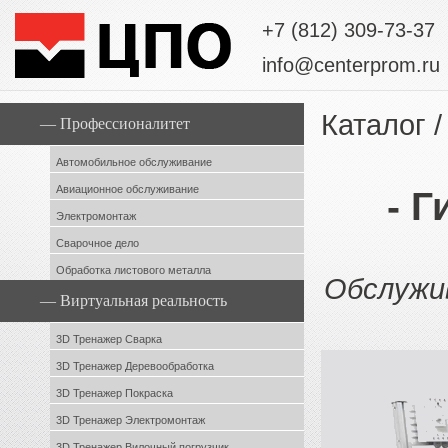
+7 (812) 309-73-37
info@centerprom.ru
Каталог
/
— Профессионалитет
Автомобильное обслуживание
Авиационное обслуживание
- Г
Электромонтаж
Сварочное дело
Обработка листового металла
Обслужи
— Виртуальная реальность
3D Тренажер Сварка
3D Тренажер Деревообработка
3D Тренажер Покраска
3D Тренажер Электромонтаж
3D Тренажер Вилочный погрузчик