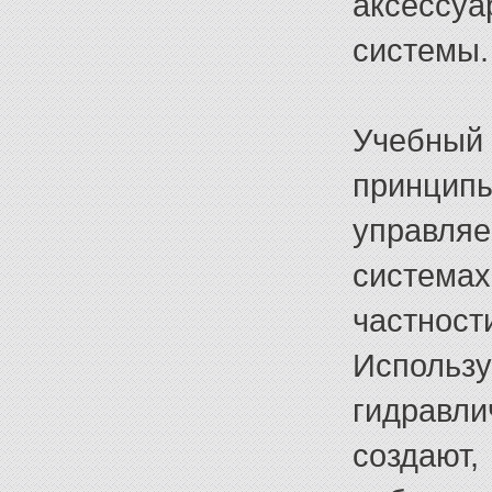
аксессу
системы.
Учебный 
принци
управляе
система
частност
Использ
гидравл
создают