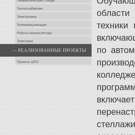
Обучающ
Пневматические стенды
Теплоснабжение
области
Электроника
техники 
Телекоммуникация
Роботы-манипуляторы
включаю
Электрика
по автом
— РЕАЛИЗОВАННЫЕ ПРОЕКТЫ
произво
Проекты ЦПО
коллед
програм
включа
перена
стеллаж