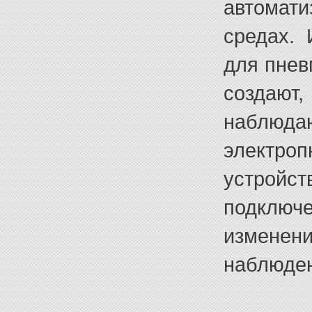
автома
средах. 
для пнев
создают
наблюда
электр
устройст
подклю
измене
наблюден