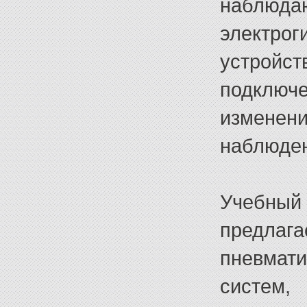
наблюда
электр
устройст
подклю
измене
наблюден
Учебный 
предлаг
пневмат
систе