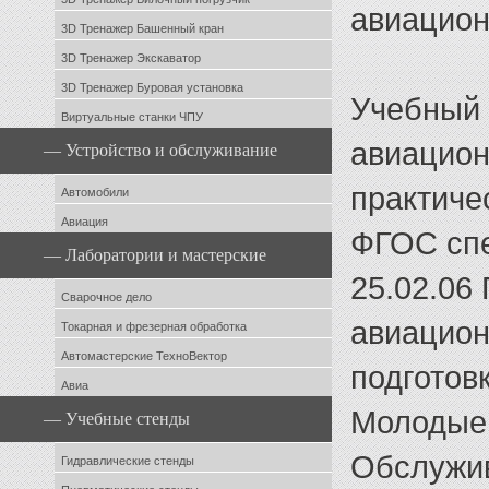
авиацион
3D Тренажер Башенный кран
3D Тренажер Экскаватор
3D Тренажер Буровая установка
Учебный 
Виртуальные станки ЧПУ
авиацион
— Устройство и обслуживание
практиче
Автомобили
Авиация
ФГОС спе
— Лаборатории и мастерские
25.02.06
Сварочное дело
авиацион
Токарная и фрезерная обработка
Автомастерские ТехноВектор
подготов
Авиа
Молодые
— Учебные стенды
Обслужив
Гидравлические стенды