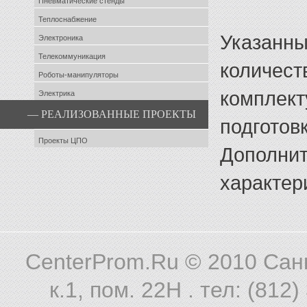
Пневматические стенды
Теплоснабжение
Указанны
Электроника
Телекоммуникация
количест
Роботы-манипуляторы
комплект
Электрика
— РЕАЛИЗОВАННЫЕ ПРОЕКТЫ
подготов
Проекты ЦПО
Дополнит
характер
CenterProm.Ru © 2010
Санк
к.1, пом. 22Н . тел: (812