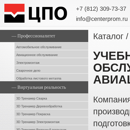
+7 (812) 309-73-37
info@centerprom.ru
Каталог
/
— Профессионалитет
Автомобильное обслуживание
УЧЕБ
Авиационное обслуживание
Электромонтаж
ОБСЛ
Сварочное дело
АВИА
Обработка листового металла
— Виртуальная реальность
Компани
3D Тренажер Сварка
3D Тренажер Деревообработка
производ
3D Тренажер Покраска
подготов
3D Тренажер Электромонтаж
3D Тренажер Вилочный погрузчик